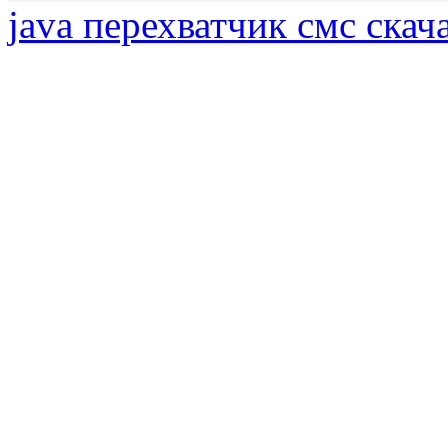
java перехватчик смс скач