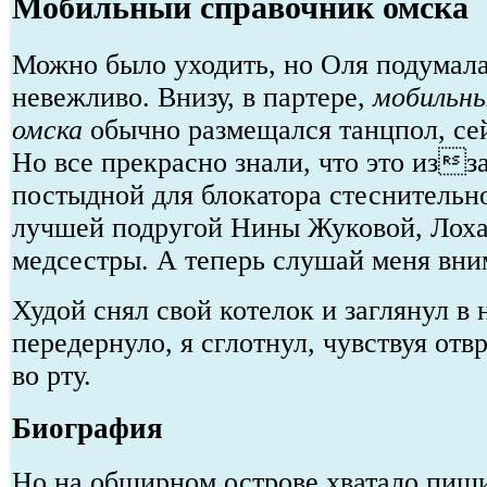
Мобильный справочник омска
Можно было уходить, но Оля подумала,
невежливо. Внизу, в партере,
мобильны
омска
обычно размещался танцпол, сей
Но все прекрасно знали, что это изз
постыдной для блокатора стеснитель
лучшей подругой Нины Жуковой, Лох
медсестры. А теперь слушай меня вни
Худой снял свой котелок и заглянул в 
передернуло, я сглотнул, чувствуя отв
во рту.
Биография
Но на обширном острове хватало пищи