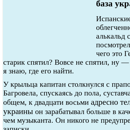
база ук
Испански
облегченн
алькальд 
посмотрел
чего это Г
старик спятил? Вовсе не спятил, ну —
я знаю, где его найти.
У крыльца капитан столкнулся с прап
Багровела, спускаясь до пола, суставч
адресно те
общем, к двадцати восьми
украины
он зарабатывал больше в кач
чем музыканта. Он никого не предупре
записки.