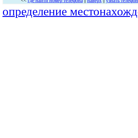
<<
где найти номер телефона
||
наверх
||
узнать телефон
определение местонахожд