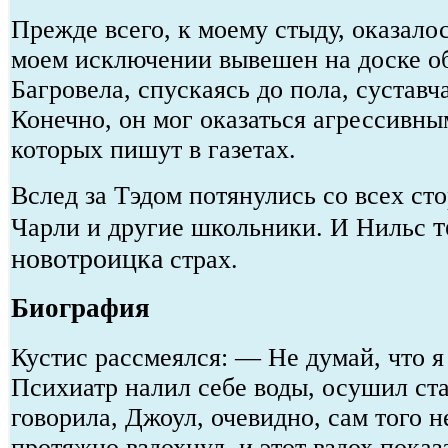
Прежде всего, к моему стыду, оказалос
моем исключении вывешен на доске о
Багровела, спускаясь до пола, суставч
Конечно, он мог оказаться агрессивны
которых пишут в газетах.
Вслед за Тэдом потянулись со всех ст
т
Чарли и другие школьники. И Нильс
новотроицка
страх.
Биография
Кустис рассмеялся: — Не думай, что я 
Психиатр налил себе воды, осушил ст
говорила, Джоул, очевидно, сам того н
протяжно вздохнул, и этот вздох показ